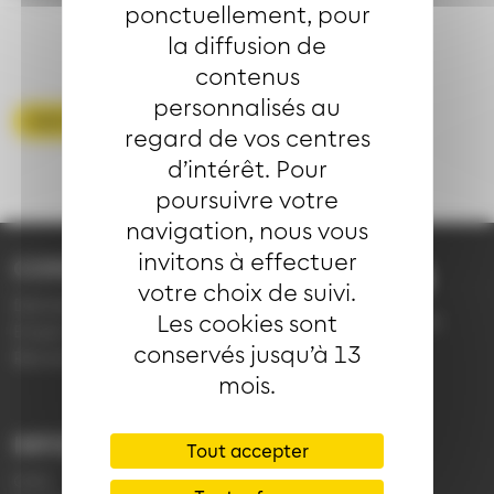
ponctuellement, pour
la diffusion de
contenus
personnalisés au
Voir toutes les FAQ
regard de vos centres
d’intérêt. Pour
poursuivre votre
navigation, nous vous
invitons à effectuer
CONTACT
03 89 66 77 77
votre choix de suivi.
Demande d'information
Les cookies sont
du lundi au vendredi de
Emploi
7h30 à 18h00 (en
conservés jusqu’à 13
Réclamation
période scolaire)
mois.
INFORMATIONS
LIENS
Tout accepter
CGV
Application Soléa