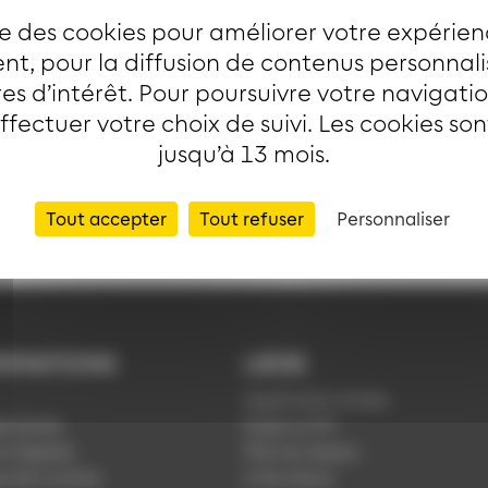
ise des cookies pour améliorer votre expérien
t, pour la diffusion de contenus personnal
es d’intérêt. Pour poursuivre votre navigati
effectuer votre choix de suivi. Les cookies so
jusqu’à 13 mois.
Tout accepter
Tout refuser
Personnaliser
RMATIONS
LIENS
Application Soléa
ntialité
Payer un PV
s légales
Plan du réseau
ue de cookies
e-Boutique