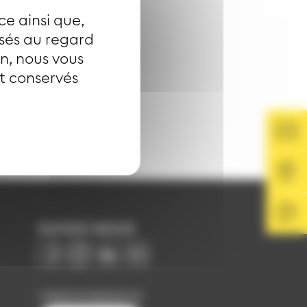
ce ainsi que,
isés au regard
on, nous vous
nt conservés
SUIVEZ-NOUS
Image