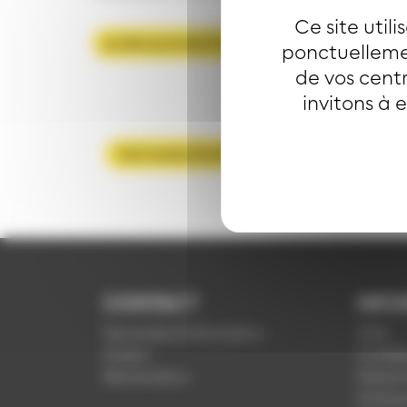
Ce site util
Je découvre les P+R
ponctuellemen
de vos centr
invitons à 
Voir toutes les FAQ
CONTACT
INFO
Demande d'information
CGV
Emploi
Confide
Réclamation
Mention
Politiq