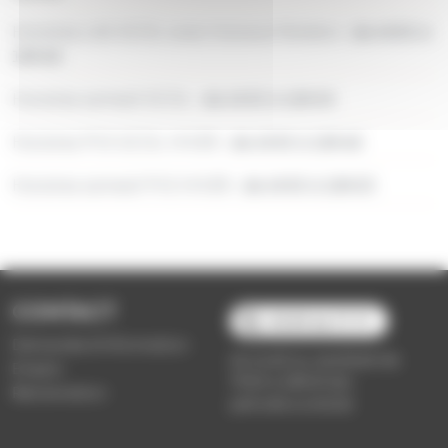
Horaires LAS SCOL avec travaux Fénélon :
de 6h55 à
18h48
Horaires samedi SCOL :
de 6h55 à 18h03
Horaires PVS SCOL HIVER :
de 6h55 à 18h48
Horaires samedi PVS HIVER :
de 6h55 à 18h03
CONTACT
03 89 66 77 77
Demande d'information
du lundi au vendredi de
Emploi
7h30 à 18h00 (en
Réclamation
période scolaire)