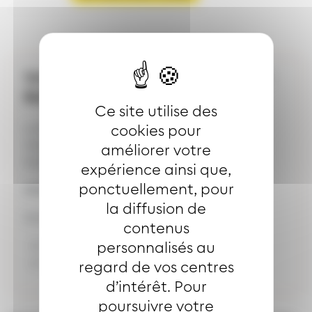
Votre dépositaire le plus proche :
SUPER U
Ce site utilise des
Lundi à jeudi : 8H00-20H00
cookies pour
Vendredi : 8H00-21H00
améliorer votre
Samedi : 8H00-20H00
expérience ainsi que,
ponctuellement, pour
Adresse de l'arrêt
ARTHUR ASHE
la diffusion de
Selon les directions :
contenus
0 rue Arthur Ashe Brunstatt
personnalisés au
0 rue Arthur Ashe Brunstatt
regard de vos centres
d’intérêt. Pour
poursuivre votre