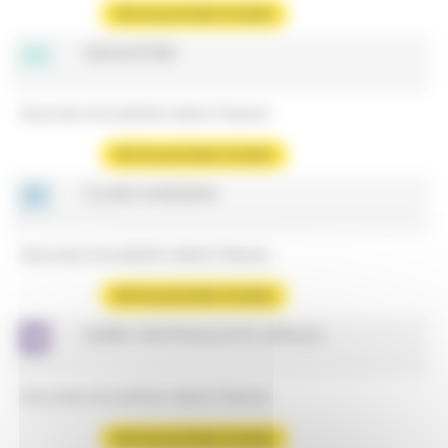
Voir les prochains horaires
GDO/STIER
Aucune circulation dans l'heure
Voir les prochains horaires
CLAIR HORIZON
Aucune circulation dans l'heure
Voir les prochains horaires
GARE CENTRALE/STE URSULE
Aucune circulation dans l'heure
Voir les prochains horaires