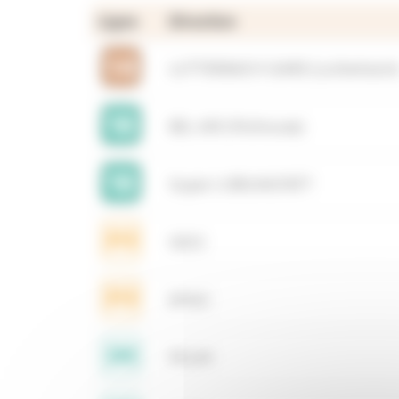
Ligne
Direction
LUTTERBACH GARE (Lutterbach
BEL AIR (Mulhouse)
Super U BRUNSTATT
GDO
EPISC
PFLIM