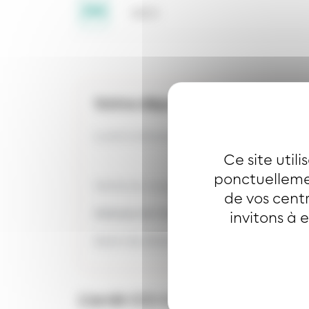
GDO
Votre dépositaire le plus pro
Lundi à dimanche y compris jours fériés 
Ce site util
ponctuellemen
Vente du coupon mensuel Joker
de vos centr
Adresse de l'arrêt
CCI CAMPUS
invitons à 
Selon les directions :
L’arrêt
CCI CAMPUS
est desserv