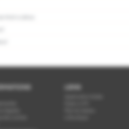
e 9h19 à 18h16
47
h47
RMATIONS
LIENS
Application Soléa
ntialité
Payer un PV
s légales
Plan du réseau
ue de cookies
e-Boutique