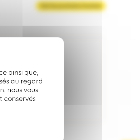
Voir les prochains horaires
ce ainsi que,
isés au regard
on, nous vous
nt conservés