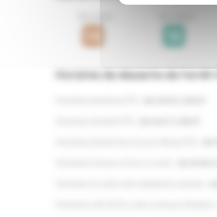
Bus ligne
Bus ligne
Horaires de desserte de l'arrêt
Horaires semaine ETE :
de 6h48 à 18h47
Horaires samedi ETE :
de 6h47 à 18h47
Horaires dimanche et jours féries ETE :
de 
Horaires travaux 10 et 11 août :
de 6h48 à
Horaires 31 août sans desserte scolaire :
d
Horaires LAS SCOL avec travaux Fénélon 