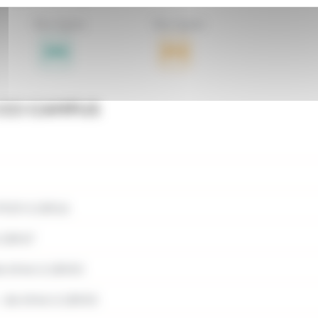
Bus ligne
Bus ligne
CCI CAMPUS
9h19 à 18h16
 18h47
e 6h46 à 18h50
:
de 6h46 à 18h50