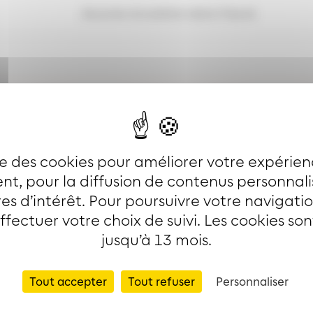
Aucune circulation dans l'heure
che :
TABAC BURG
: 7h-21h
ise des cookies pour améliorer votre expérien
t, pour la diffusion de contenus personnal
es d’intérêt. Pour poursuivre votre navigati
effectuer votre choix de suivi. Les cookies so
jusqu’à 13 mois.
Tout accepter
Tout refuser
Personnaliser
i par les lignes