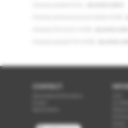
Horaires samedi SCOL :
de 6h48 à 18h47
Horaires dimanche et jours fériés HIVER :
d
Horaires PVS SCOL HIVER :
de 6h48 à 18h
Horaires samedi PVS HIVER :
de 6h48 à 18
CONTACT
INFO
Demande d'information
CGV
Emploi
Confide
Réclamation
Mention
Politiq
Presse