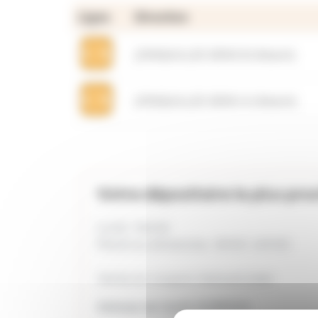
Ligne
Direction
JONQUILLES SENS B (Illzach)
JONQUILLES SENS A (Illzach)
Votre dépositaire le plus pro
Lundi : fermé
Mardi au dimanche : 8H00 -19H30
Vente du coupon mensuel Joker
Adresse de l'arrêt
GOERICH