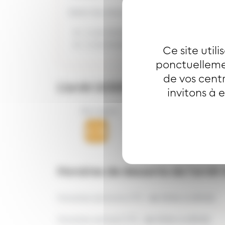
Selon les directions :
1 rue André Koechlin Dollfus Mulho
1 rue André Koechlin Dollfus Mulho
Ce site util
ponctuellemen
de vos centr
L’arrêt
GOERICH
est desservi pa
invitons à 
Bus ligne
Horaires de desserte de l'arrêt
Horaires semaine ETE :
de 5h56 à 23h32
Horaires samedi ETE :
de 5h56 à 23h32