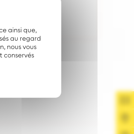
ce ainsi que,
isés au regard
on, nous vous
nt conservés