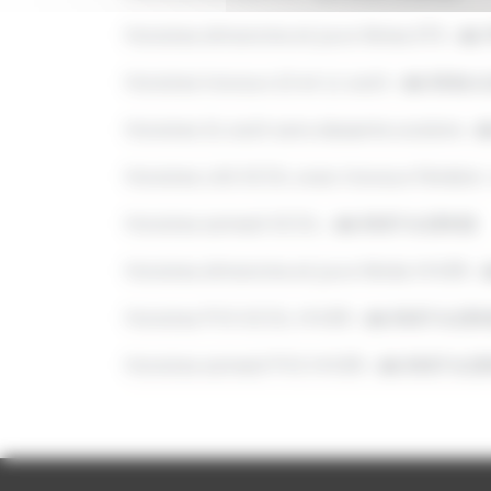
Horaires dimanche et jours féries ETE :
de 
Horaires travaux 10 et 11 août :
de 5h56 à
Horaires 31 août sans desserte scolaire :
de
Horaires LAS SCOL avec travaux Fénélon 
Horaires samedi SCOL :
de 5h57 à 23h32
Horaires dimanche et jours fériés HIVER :
d
Horaires PVS SCOL HIVER :
de 5h57 à 23h
Horaires samedi PVS HIVER :
de 5h57 à 2