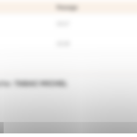
Passage
15:17
15:18
che :
TABAC MICHEL