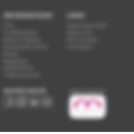
INFORMATIONS
LIENS
CGV
Application Soléa
Confidentialité
Payer un PV
Mentions légales
Plan du réseau
Politique de cookies
e-Boutique
Presse
Règlement
d'exploitation
Vidéoprotection
SUIVEZ-NOUS
Image