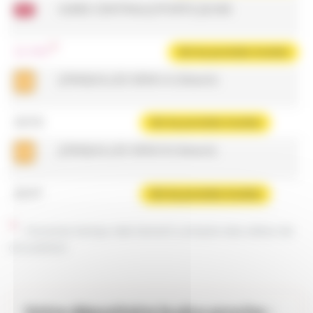
GARE CENTRALE/PORTE JEUNE
11 min
Voir les prochains horaires
JONQUILLES SENS A (Illzach)
22:02
Voir les prochains horaires
JONQUILLES SENS B (Illzach)
22:47
Voir les prochains horaires
Horaires temps réel tenant compte des aléas de
circulation
Votre dépositaire le plus proche :