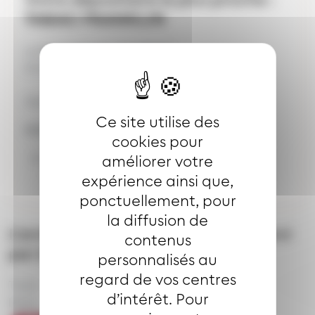
TABAC FRANKLIN
Lundi à samedi : 7H-18H45
Dimanche et jours fériés : 8H00 - 12H00
Vente du coupon mensuel Joker
Ce site utilise des
Adresse de l'arrêt
MUSEE DE L'AUTO
cookies pour
2 rue du 6ème Régiment de Tirailleurs
améliorer votre
Marocains Mulhouse
expérience ainsi que,
ponctuellement, pour
la diffusion de
L’arrêt
MUSEE DE L'AUTO
est desservi
contenus
par les lignes
personnalisés au
regard de vos centres
Tram
Bus ligne
d’intérêt. Pour
ligne