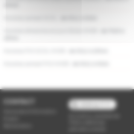
23h45
Horaires samedi SCOL :
de 5h11 à 0h24
Horaires dimanche et jours fériés HIVER :
de 7h23 à
23h44
Horaires PVS SCOL HIVER :
de 5h11 à 23h44
Horaires samedi PVS HIVER :
de 5h11 à 0h24
CONTACT
03 89 66 77 77
Demande d'information
du lundi au vendredi de
Emploi
7h30 à 18h00 (en
Réclamation
période scolaire)