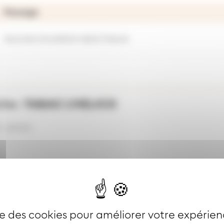
Passage
Aucune circulation dans l'heure
che :
TABAC L'HELICO
0- 19H00
ise des cookies pour améliorer votre expérien