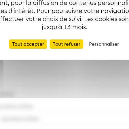
t, pour la diffusion de contenus personnal
ar les lignes
es d’intérêt. Pour poursuivre votre navigati
effectuer votre choix de suivi. Les cookies so
jusqu’à 13 mois.
Tout accepter
Tout refuser
Personnaliser
VALLONS
 19h52
 6h32 à 19h54
:
de 6h32 à 19h54