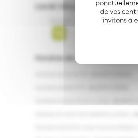
ponctuellemen
L’arrêt
VALLONS
est desservi p
de vos centr
invitons à 
Bus ligne
Horaires de desserte de l'arrêt
Horaires semaine ETE :
de 6h37 à 19h52
Horaires samedi ETE :
de 6h37 à 19h52
Horaires travaux 10 et 11 août :
de 6h37 à
Horaires 31 août sans desserte scolaire :
de
Horaires LAS SCOL avec travaux Fénélon 