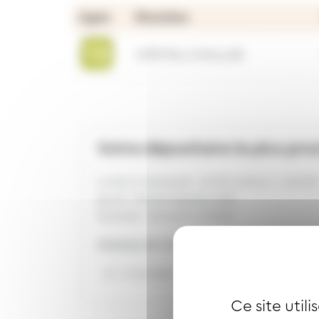
Ligne
Direction
HÔPITAL E.MULLER
Votre dépositaire le plus pro
Lundi à vendredi : 6H30-12H15 / 13H3
Jeudi : fermé l'après-midi
Samedi : fermé à 17H00
Adresse de l'arrêt
VALLONS
4 rue des Carrières Mulhouse
Ce site util