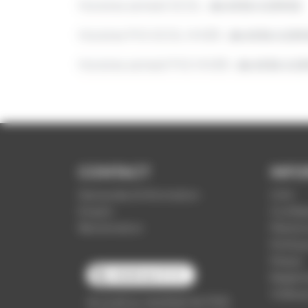
Horaires samedi SCOL :
de 6h36 à 20h02
Horaires PVS SCOL HIVER :
de 6h36 à 20
Horaires samedi PVS HIVER :
de 6h36 à 2
CONTACT
INFO
Demande d'information
CGV
Emploi
Confide
Réclamation
Mention
Politiq
Presse
03 89 66 77 77
Règleme
Vidéop
du lundi au vendredi de 7h30