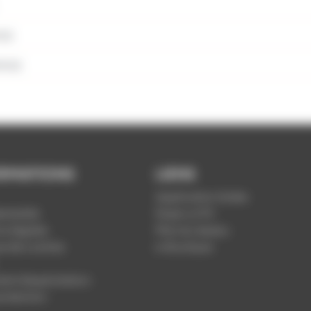
h02
0h02
RMATIONS
LIENS
Application Soléa
ntialité
Payer un PV
s légales
Plan du réseau
ue de cookies
e-Boutique
nt d'exploitation
rotection