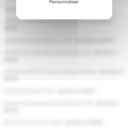
Personnaliser
Horaires samedi ETE :
de 5h16 à 23h38
Horaires dimanche et jours féries ETE :
de 7h43 à
23h37
Horaires travaux 10 et 11 août :
de 5h16 à 23h38
Horaires 31 août sans desserte scolaire :
de 5h15 à
23h38
Horaires LAS SCOL avec travaux Fénélon :
de 5h15 à
23h38
Horaires samedi SCOL :
de 5h16 à 23h37
Horaires dimanche et jours fériés HIVER :
de 7h43 à
23h38
Horaires PVS SCOL HIVER :
de 5h16 à 23h37