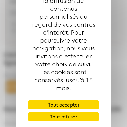
la diffusion de
Adresse de l'arrêt
VILLON
contenus
Selon les directions :
personnalisés au
regard de vos centres
0 avenue DMC Mulhouse
0 avenue DMC Mulhouse
d’intérêt. Pour
poursuivre votre
navigation, nous vous
L’arrêt
VILLON
est desservi par les
invitons à effectuer
lignes
votre choix de suivi.
Les cookies sont
Bus ligne
Bus ligne
conservés jusqu’à 13
mois.
Tout accepter
Horaires de desserte de l'arrêt
VILLON
Tout refuser
Horaires semaine ETE :
de 5h16 à 23h38