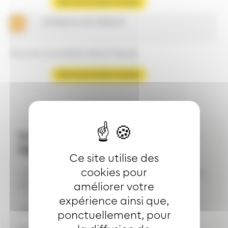
Voir les prochains horaires
JONQUILLES SENS B
Aucune circulation dans l'heure
Voir les prochains horaires
Votre dépositaire le plus proche :
TABAC DE LA TUILERIE
Ce site utilise des
cookies pour
Lundi au samedi : 9H00-19H00 (fermé le jeudi)
améliorer votre
Dimanche et jours fériés : 10H00-19H00
expérience ainsi que,
Vente du coupon mensuel Joker
ponctuellement, pour