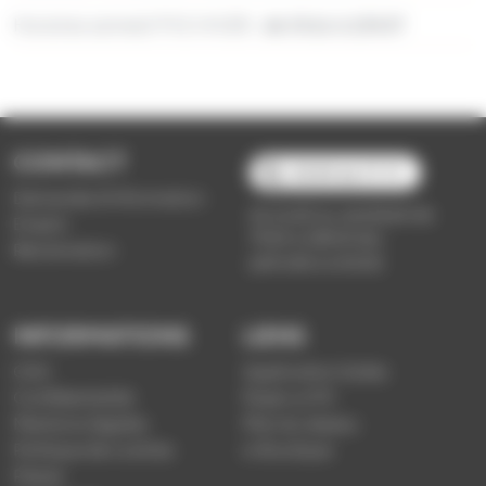
Horaires samedi PVS HIVER :
de 5h16 à 23h37
CONTACT
03 89 66 77 77
Demande d'information
du lundi au vendredi de
Emploi
7h30 à 18h00 (en
Réclamation
période scolaire)
INFORMATIONS
LIENS
CGV
Application Soléa
Confidentialité
Payer un PV
Mentions légales
Plan du réseau
Politique de cookies
e-Boutique
Presse