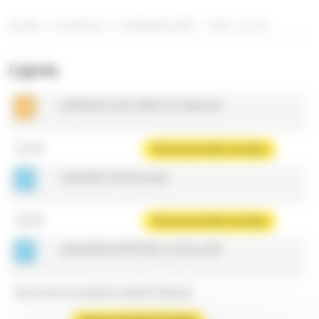
Accueil
Se déplacer
Horaires par arrêt
Arrêt : VILLON
Lignes
JONQUILLES SENS A (Illzach)
11:54
Voir les prochains horaires
LESAGE (Mulhouse)
12:02
Voir les prochains horaires
ANVERS/HÔPITAL E.MULLER
Aucune circulation dans l'heure