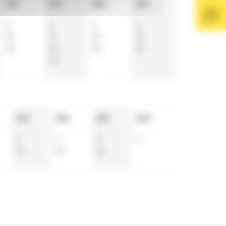
16h
17h
18h
19h
4
5
5
4
34
17
18
25
48
35
35
55
48
17h
18h
19h
20h
4
4
3
3
34
34
33