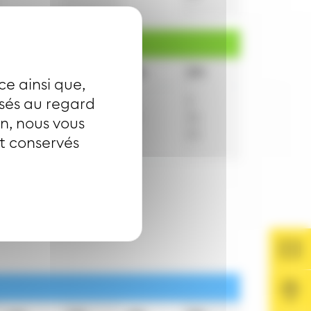
16h
17h
18h
19h
ce ainsi que,
3
3
3
2
isés au regard
33
33
33
32
on, nous vous
53
nt conservés