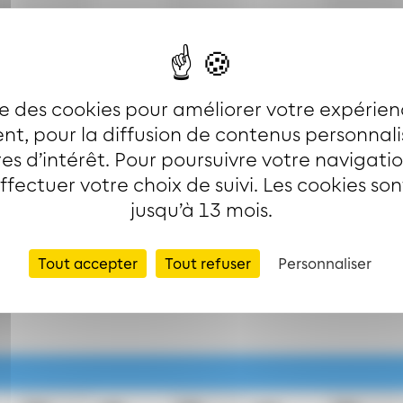
11h
12h
13h
14h
15h
ise des cookies pour améliorer votre expérien
3
3
3
3
3
t, pour la diffusion de contenus personnal
33
33
33
33
33
es d’intérêt. Pour poursuivre votre navigati
effectuer votre choix de suivi. Les cookies so
jusqu’à 13 mois.
Tout accepter
Tout refuser
Personnaliser
clus