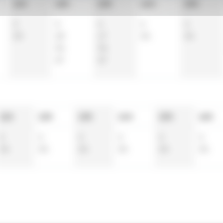
11h
12h
13h
14h
15h
3
3
4
4
4
33
18
17
34
34
34
34
47
47
11h
12h
13h
14h
15h
16h
4
4
4
4
4
4
34
34
34
34
34
34