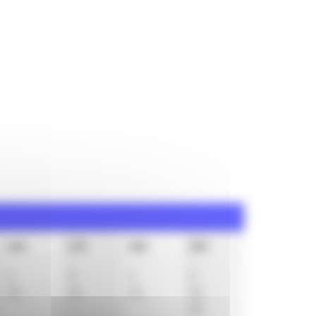
16h
17h
18h
19h
3
3
3
2
33
33
33
32
53