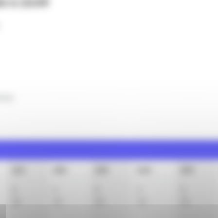
6 à 15:09
.
clus
11h
12h
13h
14h
15h
3
3
3
3
3
33
33
33
33
33