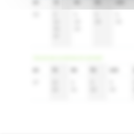
6h
7h
8h
9h
10h
33
2
5
4
3
16
18
33
33
34
33
47
Vacances scolaires et samedi
6h
7h
8h
9h
10h
37
15
2
3
3
33
31
33
33