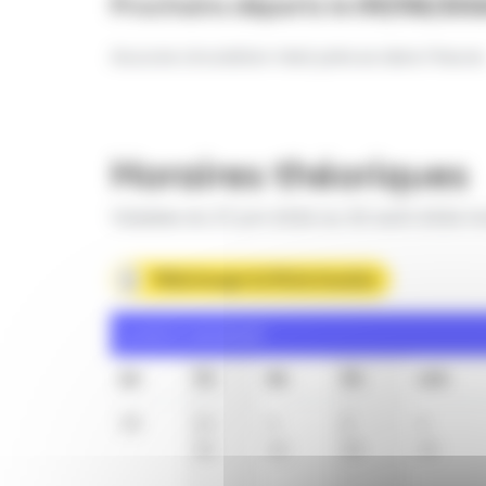
Prochains départs le
09/08/202
Aucune circulation n'est prévue dans l'heure
Horaires théoriques
Valables du 27 juin 2026 au 30 août 2026 in
Télécharger la fiche horaire
Lundi à vendredi
6h
7h
8h
9h
10h
38
14
4
2
3
32
32
33
33