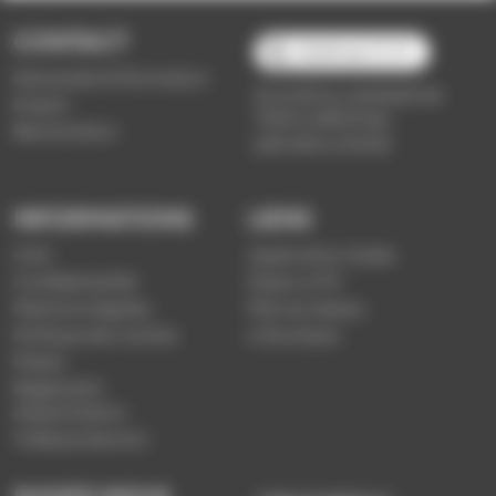
CONTACT
03 89 66 77 77
Demande d'information
du lundi au vendredi de
Emploi
7h30 à 18h00 (en
Réclamation
période scolaire)
INFORMATIONS
LIENS
CGV
Application Soléa
Confidentialité
Payer un PV
Mentions légales
Plan du réseau
Politique de cookies
e-Boutique
Presse
Règlement
d'exploitation
Vidéoprotection