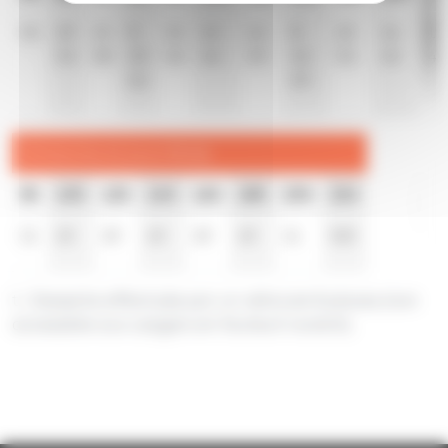
55
29
15
8
15
15
16
8
23
16
15
53
38
30
45
46
39
32
53
45
45
52
59
Dimanche et jours fériés
8h
10h
12h
14h
16h
18h
20h
21h
11
10
10
10
10
10
11
52
t
t : Desserte effectuée par un véhicule 8 places (non
accessible aux usagers en fauteuil roulant).