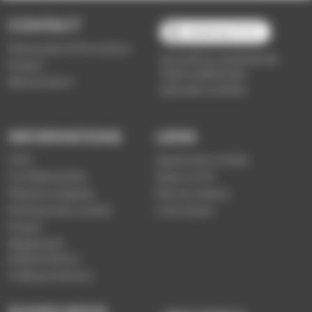
CONTACT
03 89 66 77 77
Demande d'information
du lundi au vendredi de
Emploi
7h30 à 18h00 (en
Réclamation
période scolaire)
INFORMATIONS
LIENS
CGV
Application Soléa
Confidentialité
Payer un PV
Mentions légales
Plan du réseau
Politique de cookies
e-Boutique
Presse
Règlement
d'exploitation
Vidéoprotection