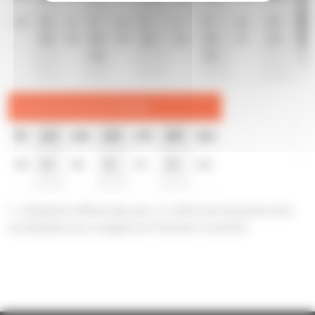
43
10
11
1
16
9
2
2
24
10
10
38
39
24
39
32
32
25
47
40
33
46
55
Dimanche et jours fériés
9h
11h
13h
15h
17h
19h
21h
38
38
38
38
39
38
19
t
t : Desserte effectuée par un véhicule 8 places (non
accessible aux usagers en fauteuil roulant).