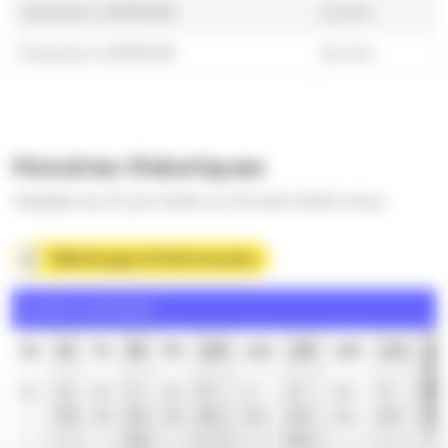
Direction LEFEBVRE
12 min
Direction LEFEBVRE
36 min
Horaires théoriques
Valables du 27 juin 2026 au 30 août 2026 inclus
Télécharger la fiche horaire
Lundi à vendredi
5h
6h
7h
8h
9h
10h
11h
12h
13h
14h
15
41
11
10
1
16
8
2
2
23
9
8
38
32
24
39
32
32
24
46
39
32
46
54