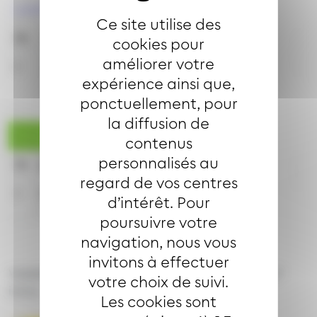
Lundi à vendredi en vacances scolaires
Ce site utilise des
7h
8h
12h
16h
17h
18h
cookies pour
améliorer votre
9
6
47
43
46
50
expérience ainsi que,
54
ponctuellement, pour
la diffusion de
Samedi
contenus
personnalisés au
7h
12h
18h
regard de vos centres
9
47
50
d’intérêt. Pour
poursuivre votre
navigation, nous vous
invitons à effectuer
Valables du 1er septembre 2026 au 29 août 2027
votre choix de suivi.
inclus
Les cookies sont