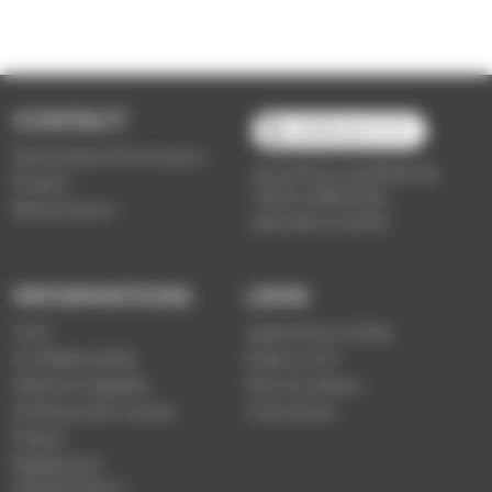
CONTACT
03 89 66 77 77
Demande d'information
du lundi au vendredi de
Emploi
7h30 à 18h00 (en
Réclamation
période scolaire)
INFORMATIONS
LIENS
CGV
Application Soléa
Confidentialité
Payer un PV
Mentions légales
Plan du réseau
Politique de cookies
e-Boutique
Presse
Règlement
d'exploitation