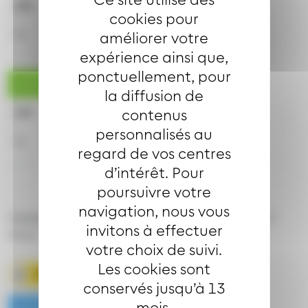
12h
18h
cookies pour
41
41
améliorer votre
expérience ainsi que,
ponctuellement, pour
Samedi
la diffusion de
12h
18h
contenus
personnalisés au
41
41
regard de vos centres
d’intérêt. Pour
poursuivre votre
navigation, nous vous
Valables du 1er septembre 2026 au 29 août 2027
invitons à effectuer
inclus
votre choix de suivi.
Les cookies sont
Télécharger la fiche horaire
conservés jusqu’à 13
mois.