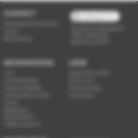
CONTACT
03 89 66 77 77
Demande d'information
du lundi au vendredi de
Emploi
7h30 à 18h00 (en
Réclamation
période scolaire)
INFORMATIONS
LIENS
CGV
Application Soléa
Confidentialité
Payer un PV
Mentions légales
Plan du réseau
Politique de cookies
e-Boutique
Presse
Règlement
d'exploitation
Vidéoprotection