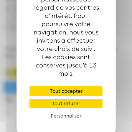
regard de vos centres
1
37
40
d’intérêt. Pour
poursuivre votre
a : Ne circule pas le mercredi
navigation, nous vous
invitons à effectuer
votre choix de suivi.
Valables du 1er septembre 2026 au 29 août 2027
inclus
Les cookies sont
conservés jusqu’à 13
mois.
Télécharger la fiche horaire
Lundi à vendredi en période scolaire
Tout accepter
6h
12h
16h
17h
18h
Tout refuser
1
37
42
32
32
a
Personnaliser
40