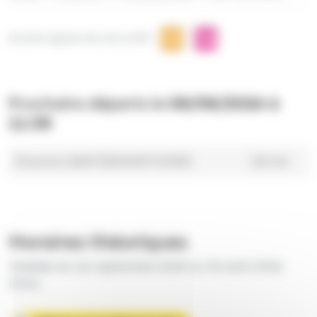
Autres lignes de cet arrêt
Prochains départs le
08/08/2026 à
11:38
Direction BANTZENHEIM NORD
58 min
Horaires théoriques
Valables du 1er septembre 2025 au 30 août 2026
inclus