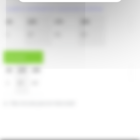
Lundi à vendredi en vacances scolaires
6h
12h
17h
18h
1
37
32
40
Samedi
6h
12h
18h
1
37
40
a : Ne circule pas le mercredi