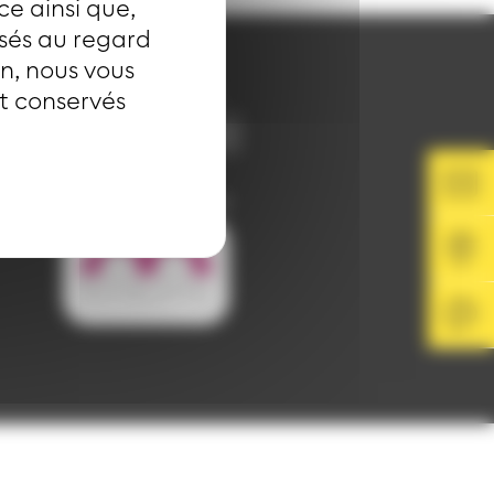
ce ainsi que,
isés au regard
on, nous vous
SUIVEZ-NOUS
nt conservés
Image