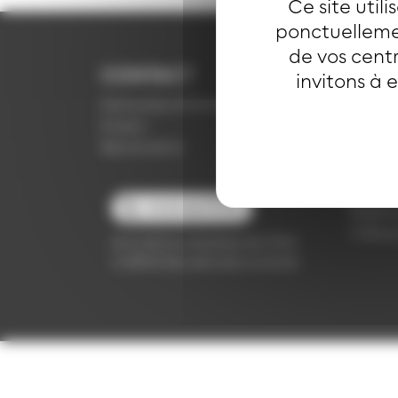
Ce site util
ponctuellemen
de vos centr
CONTACT
INFO
invitons à 
Demande d'information
CGV
Emploi
Confide
Réclamation
Mention
Politiq
Presse
03 89 66 77 77
Règleme
Vidéop
du lundi au vendredi de 7h30
à 18h00 (en période scolaire)