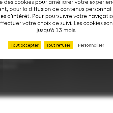
ise des cookies pour améliorer votre expérien
t, pour la diffusion de contenus personnal
es d’intérêt. Pour poursuivre votre navigati
RMATIONS
LIENS
effectuer votre choix de suivi. Les cookies so
jusqu’à 13 mois.
Application Soléa
ntialité
Payer un PV
s légales
Plan du réseau
Tout accepter
Tout refuser
Personnaliser
ue de cookies
e-Boutique
nt d'exploitation
rotection