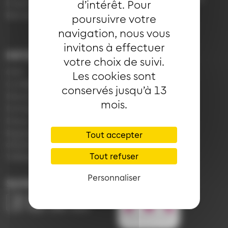
Emploi
d’intérêt. Pour
7h30 à 18h00 (en
Réclamation
poursuivre votre
période scolaire)
navigation, nous vous
invitons à effectuer
INFORMATIONS
LIENS
votre choix de suivi.
CGV
Application Soléa
Les cookies sont
Confidentialité
Payer un PV
conservés jusqu’à 13
Mentions légales
Plan du réseau
mois.
Politique de cookies
e-Boutique
Presse
Règlement
Tout accepter
d'exploitation
Tout refuser
Vidéoprotection
Personnaliser
SUIVEZ-NOUS
Image