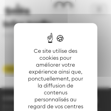
Aller au contenu principal
Panneau de gestion des cookies
Infos trafic
Accueil
Se déplacer
Infos trafic
Détail
Ce site utilise des
cookies pour
améliorer votre
Voir toute les infos trafic
expérience ainsi que,
ponctuellement, pour
la diffusion de
contenus
CONTACT
personnalisés au
03 89 66 77 77
regard de vos centres
Demande d'information
du lundi au vendredi de