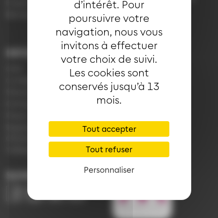
Emploi
d’intérêt. Pour
7h30 à 18h00 (en
Réclamation
poursuivre votre
période scolaire)
navigation, nous vous
invitons à effectuer
INFORMATIONS
LIENS
votre choix de suivi.
CGV
Application Soléa
Les cookies sont
Confidentialité
Payer un PV
conservés jusqu’à 13
Mentions légales
Plan du réseau
mois.
Politique de cookies
e-Boutique
Presse
Règlement
Tout accepter
d'exploitation
Tout refuser
Vidéoprotection
Personnaliser
SUIVEZ-NOUS
Image