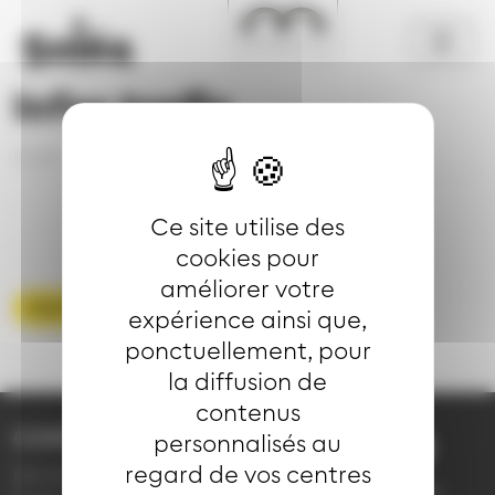
Aller au contenu principal
Panneau de gestion des cookies
Infos trafic
Accueil
Se déplacer
Infos trafic
Détail
Ce site utilise des
cookies pour
améliorer votre
Voir toute les infos trafic
expérience ainsi que,
ponctuellement, pour
la diffusion de
contenus
CONTACT
personnalisés au
03 89 66 77 77
regard de vos centres
Demande d'information
du lundi au vendredi de