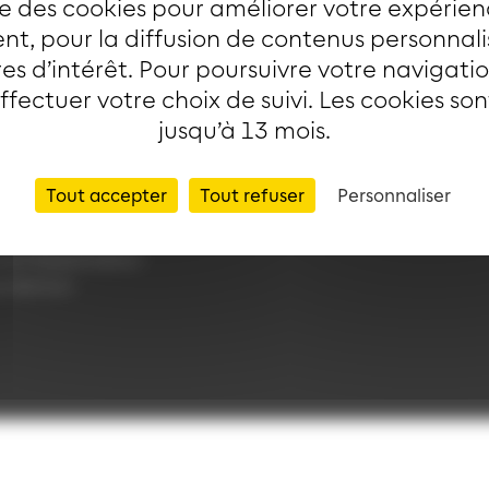
ise des cookies pour améliorer votre expérien
t, pour la diffusion de contenus personnal
es d’intérêt. Pour poursuivre votre navigati
RMATIONS
LIENS
effectuer votre choix de suivi. Les cookies so
jusqu’à 13 mois.
Application Soléa
ntialité
Payer un PV
s légales
Plan du réseau
Tout accepter
Tout refuser
Personnaliser
ue de cookies
e-Boutique
nt d'exploitation
rotection