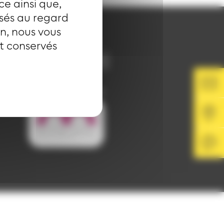
ce ainsi que,
isés au regard
on, nous vous
SUIVEZ-NOUS
nt conservés
Image