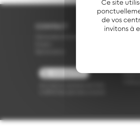
Ce site util
ponctuellemen
de vos centr
CONTACT
INFO
invitons à 
Demande d'information
CGV
Emploi
Confide
Réclamation
Mention
Politiq
Presse
03 89 66 77 77
Règleme
Vidéop
du lundi au vendredi de 7h30
à 18h00 (en période scolaire)