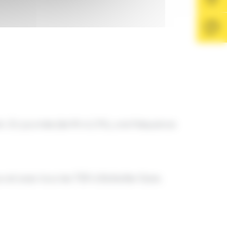
. En journée (de 9h à 17h), une fréquence
et avec tous les TER à Bollwiller Gare.