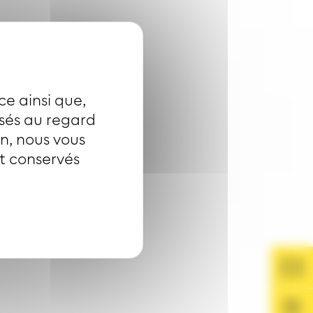
ce ainsi que,
isés au regard
on, nous vous
nt conservés