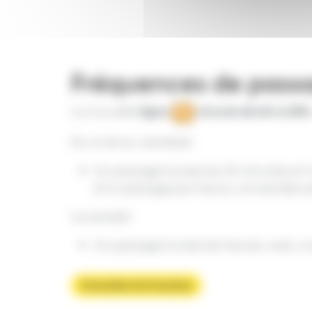
Fréquences de pass
La nouvelle
ligne
circule de 6h à 20h
53
E
Du lundi au vendredi :
Un passage toutes les 30 minutes en h
d’un passage par heure, connectée av
Le samedi :
Un passage toutes les heures, avec un
Consulter les horaires