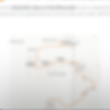
e entre
Bollwiller Gare et Graffenwald
, avec la dessert
 par les trois gares de ces communes, pour plus de flui