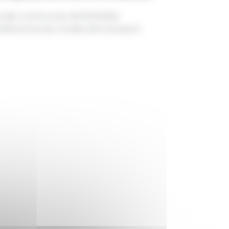
e des communes de Bollwiller,
dité entre les modes de transport.