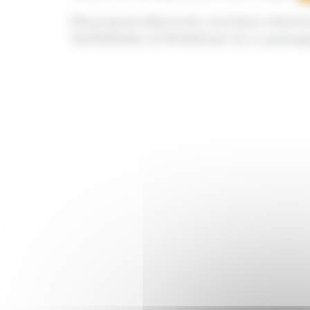
Elle propose désormais une liaison direct
Staffelfelden et Wittelsheim et un passage