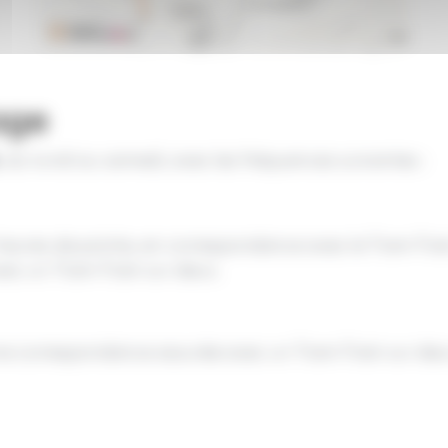
age
, du lundi au samedi, avec les fréquences suivantes :
eures de pointe, en correspondance avec le Tram-Train
ec un Tram-Train sur deux.
e correspondance assurée avec un Tram-Train sur deux 