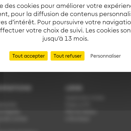
ise des cookies pour améliorer votre expérien
urait cette desserte en soirée. Désormais, un bus le r
t, pour la diffusion de contenus personnal
r les horaires de soirée et garantira à tous les voyage
es d’intérêt. Pour poursuivre votre navigati
effectuer votre choix de suivi. Les cookies so
jusqu’à 13 mois.
Tout accepter
Tout refuser
Personnaliser
RMATIONS
LIENS
Application Soléa
ntialité
Payer un PV
s légales
Plan du réseau
ue de cookies
e-Boutique