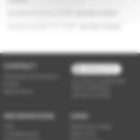
Horaires PVS SCOL HIVER :
de 5h29 à 23h25
Horaires samedi PVS HIVER :
de 6h29 à 23h25
CONTACT
03 89 66 77 77
Demande d'information
du lundi au vendredi de
Emploi
7h30 à 18h00 (en
Réclamation
période scolaire)
INFORMATIONS
LIENS
CGV
Application Soléa
Confidentialité
Payer un PV