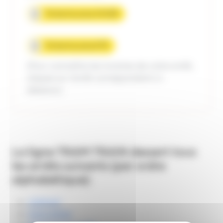
Fiche horaire HIVER
Fiche horaire ETE
(Pour connaître les horaires de votre arrêt,
cliquez sur l'arrêt correspondant ci-
dessous.)
La ligne
TRAM TRAIN
dessert tous
les arrêts suivants (par ordre
alphabétique):
CERNAY
DAGUERRE