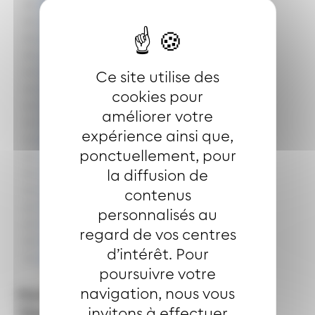
DORNACH GARE
GARE CENTRALE
GRAFFENWALD
LUTTERBACH GARE
MAIRIE
Ce site utilise des
MUSEES
cookies pour
PORTE HAUTE
améliorer votre
PORTE JEUNE
expérience ainsi que,
REPUBLIQUE
ponctuellement, pour
THANN CENTRE
la diffusion de
THANN GARE
THANN ST JACQUES
contenus
TOUR NESSEL
personnalisés au
VIEUX THANN
regard de vos centres
VIEUX THANN ZI
d’intérêt. Pour
ZU RHEIN
poursuivre votre
navigation, nous vous
Horaires de desserte de la ligne
invitons à effectuer
TRAM TRAIN