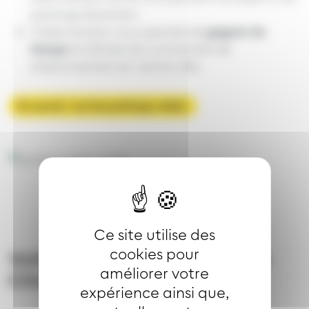
parkings librement.
Cette solution vous permet de
gagner du
temps
et d’éviter les contraintes de
stationnement en centre-ville.
En savoir + sur les parkings-relais
Image
Ce site utilise des
cookies pour
Voitures en libre-service avec
améliorer votre
Citiz
expérience ainsi que,