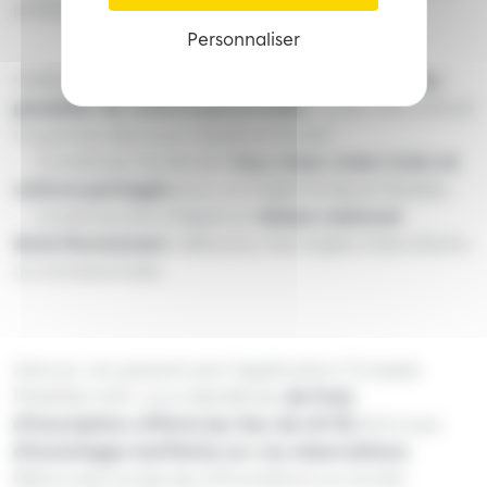
pratique.
Personnaliser
Cette option offre la liberté de se déplacer
sans
posséder de voiture personnelle
. Louer une voiture
n’a jamais été aussi rapide et facile !
• Combinez facilement
bus, tram, tram-train et
voiture partagée
pour un trajet fluide et flexible.
• Le service est intégré au
réseau national
Auto’Autrement
, idéal pour les trajets interurbains
ou occasionnels.
Astuce : en passant par l’application Compte
Mobilité m2A, vous bénéficiez
de frais
d’inscription offerts (au lieu de 40 €)
ainsi que
d’avantages tarifaires sur vos réservations
.
Retrouvez toutes les informations sur le site