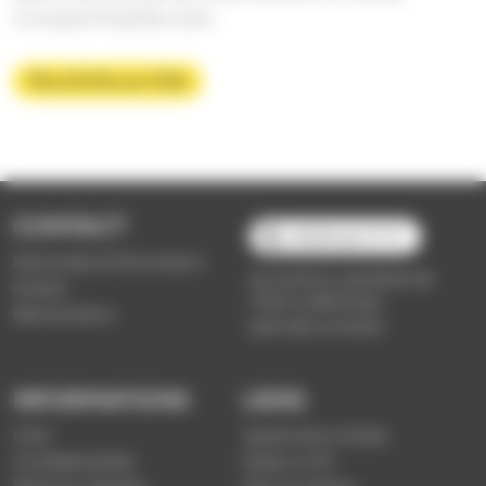
Compte Mobilité m2A.
Plus d'infos sur Citiz
CONTACT
03 89 66 77 77
Demande d'information
du lundi au vendredi de
Emploi
7h30 à 18h00 (en
Réclamation
période scolaire)
INFORMATIONS
LIENS
CGV
Application Soléa
Confidentialité
Payer un PV