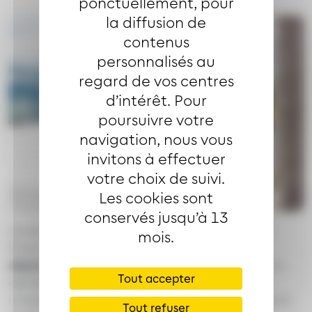
ponctuellement, pour
la diffusion de
contenus
personnalisés au
regard de vos centres
d’intérêt. Pour
poursuivre votre
navigation, nous vous
invitons à effectuer
votre choix de suivi.
Les cookies sont
conservés jusqu’à 13
Le service Citiz permet de
louer une voiture
à
mois.
l’heure, à la journée ou plus, pour tous vos
déplacements ponctuels
(courses, rendez-vous,
Tout accepter
déménagement…). Tous les frais sont inclus, y
compris le carburant, pour une solution simple et
Tout refuser