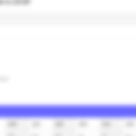
6 à 13:39
clus
10h
11h
12h
13h
14h
15h