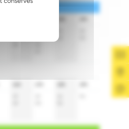
nt conservés
16h
17h
18h
19h
12
4
15
15
33
26
45
53
49
42
57
16h
17h
18h
19h
19
19
16
54
49
50
55