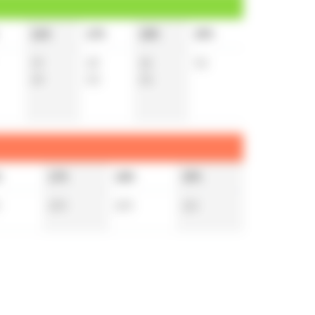
16h
17h
18h
19h
19
20
26
52
49
50
55
h
17h
18h
19h
20
t
20
t
21
t