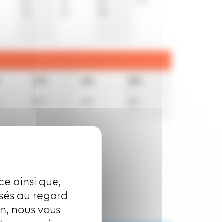
21
21
27
54
51
51
55
17h
18h
19h
20
t
20
t
21
t
ce ainsi que,
isés au regard
on, nous vous