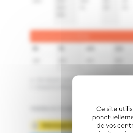
26
a
10
a
28
a
20
20
36
a
51
50
50
58
a
Dimanche et jours fériés
8h
9h
10h
11h
22
t
20
t
20
t
20
t
a : Ne dessert pas CARREFOUR DORNACH
t : Desserte effectuée par un véhicule 8 pla
Ce site util
Valables du 31 août 2026 au 25 juin 2027 in
ponctuellemen
de vos centr
Télécharger la fiche horaire