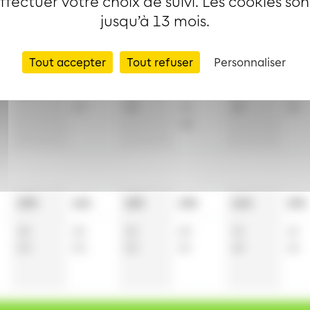
effectuer votre choix de suivi. Les cookies so
jusqu’à 13 mois.
10h
11h
12h
13h
14h
15h
Tout accepter
Tout refuser
Personnaliser
12
12
8
4
4
11
42
41
32
18
26
26
57
49
33
49
49
48
10h
11h
12h
13h
14h
15h
20
20
20
20
19
19
50
50
50
49
49
49