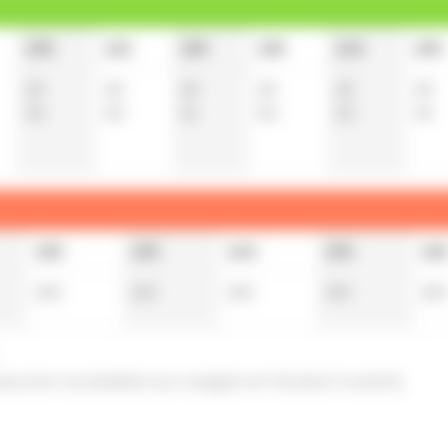
10h
11h
12h
13h
14h
15h
20
20
20
20
20
20
50
50
51
50
50
49
12h
13h
14h
15h
16
20
t
20
t
20
t
20
t
20
t
ces (non accessible aux usagers en fauteuil roulant).