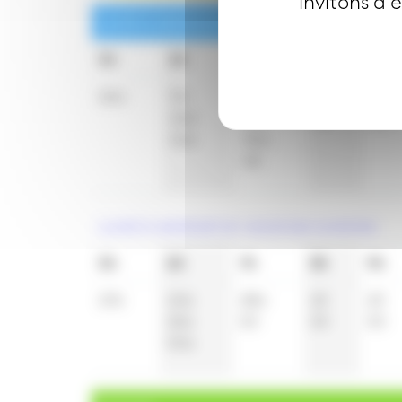
invitons à 
Lundi à vendredi en période scolaire
5h
6h
7h
8h
9h
26
a
9
a
8
a
10
12
36
a
20
a
42
42
52
a
35
a
48
Lundi à vendredi en vacances scolaires
5h
6h
7h
8h
9h
27
a
10
a
28
a
20
20
25
a
50
50
50
59
a