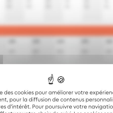
20
20
20
21
21
21
50
50
50
51
51
51
12h
13h
14h
15h
16h
20
t
20
t
20
t
20
t
20
t
ces (non accessible aux usagers en fauteuil roulant).
ise des cookies pour améliorer votre expérien
clus
t, pour la diffusion de contenus personnal
es d’intérêt. Pour poursuivre votre navigati