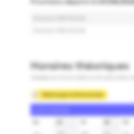
Prochains départs le
07/08/202
Direction MER ROUGE
Direction MER ROUGE
Horaires théoriques
Valables du 27 juin 2026 au 30 août 2026 in
Télécharger la fiche horaire
Lundi à samedi
5h
6h
7h
8h
9h