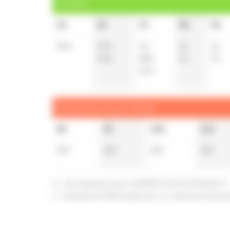
Samedi
5h
6h
7h
8h
9h
26
a
10
a
4
a
21
21
44
a
28
a
51
51
51
a
Dimanche et jours fériés
8h
9h
10h
11h
20
t
20
t
20
t
20
t
a : Ne dessert pas CARREFOUR DORNACH
t : Desserte effectuée par un véhicule 8 pla