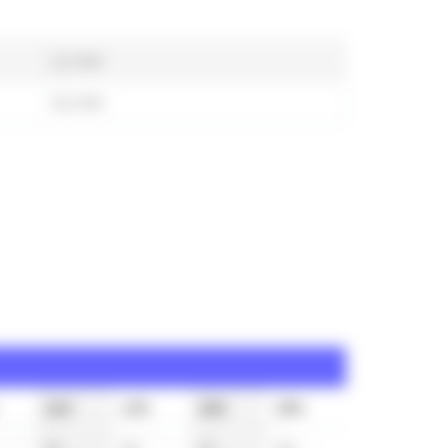
11 min
41 min
16h
17h
18h
19h