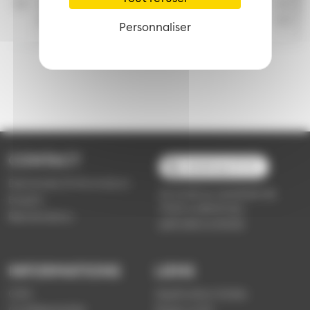
53
15
16
15
15
15
15
15
15
15
53
53
53
53
53
53
53
53
53
Personnaliser
CONTACT
03 89 66 77 77
Demande d'information
du lundi au vendredi de
Emploi
7h30 à 18h00 (en
Réclamation
période scolaire)
INFORMATIONS
LIENS
CGV
Application Soléa
Confidentialité
Payer un PV