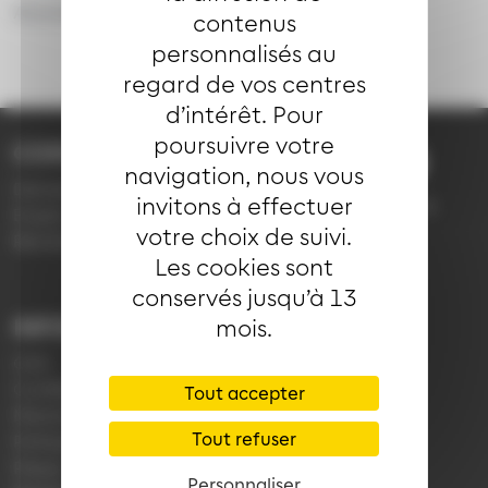
Aucune circulation n'est prévue dans l'heure.
contenus
personnalisés au
regard de vos centres
d’intérêt. Pour
poursuivre votre
CONTACT
03 89 66 77 77
navigation, nous vous
Demande d'information
invitons à effectuer
du lundi au vendredi de
Emploi
7h30 à 18h00 (en
votre choix de suivi.
Réclamation
période scolaire)
Les cookies sont
conservés jusqu’à 13
INFORMATIONS
LIENS
mois.
CGV
Application Soléa
Confidentialité
Payer un PV
Tout accepter
Mentions légales
Plan du réseau
Tout refuser
Politique de cookies
e-Boutique
Presse
Personnaliser