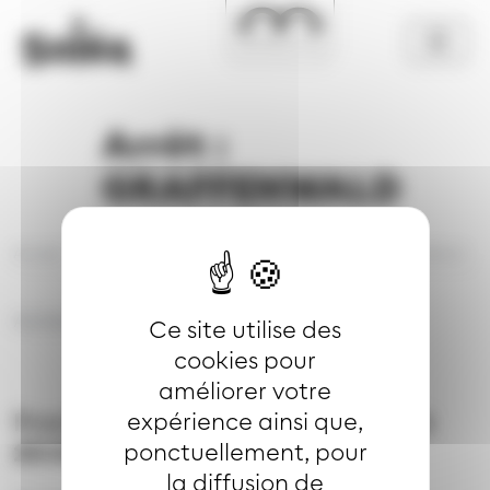
Aller au contenu principal
Panneau de gestion des cookies
Arrêt :
GRAFFENWALD
Accueil
Se déplacer
Horaires par arrêt
Arrêt : GRAFFENWALD
Autres lignes de cet arrêt
Ce site utilise des
cookies pour
améliorer votre
Prochains départs le
08/08/2026 à
expérience ainsi que,
20:01
ponctuellement, pour
la diffusion de