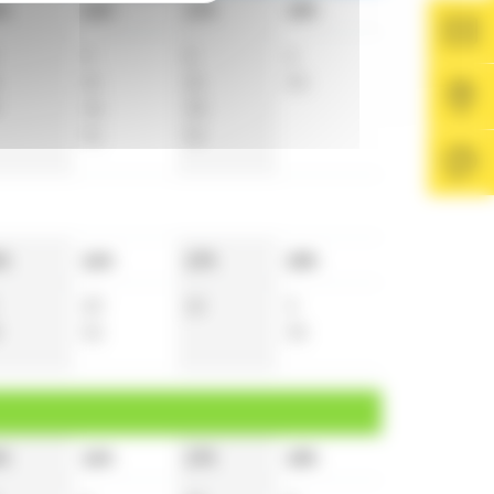
h
16h
17h
18h
3
6
6
21
21
34
36
35
51
51
h
16h
17h
18h
20
22
3
52
35
h
16h
17h
18h