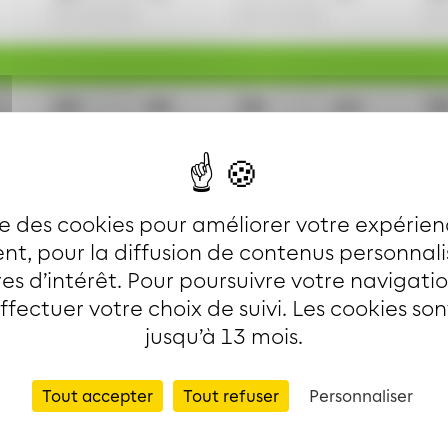
11h
12h
13h
14h
15
20
21
33
3
20
50
51
50
ise des cookies pour améliorer votre expérien
t, pour la diffusion de contenus personnal
es d’intérêt. Pour poursuivre votre navigati
effectuer votre choix de suivi. Les cookies so
clus
jusqu’à 13 mois.
Tout accepter
Tout refuser
Personnaliser