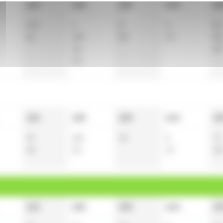
11h
12h
13h
14h
15
10
t
4
6
3
6
t
41
18
t
33
37
36
36
49
53
11h
12h
13h
14h
15
9
t
22
t
34
5
7
t
49
52
37
38
11h
12h
13h
14h
15