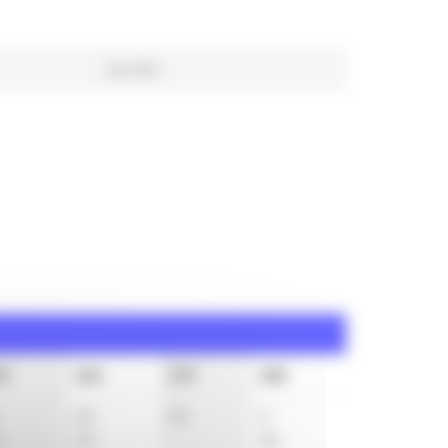
16 min
5h
16h
17h
18h
20
33
4
4
50
34