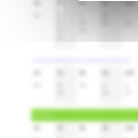
6h
7h
8h
9h
10h
49
3
t
4
10
9
20
20
39
40
32
36
48
Lundi à vendredi en vacances scolaires
6h
7h
8h
9h
10h
50
5
t
33
5
3
52
33
37
Samedi
6h
7h
8h
9h
10h