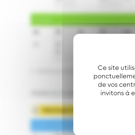
Samedi
6h
7h
8h
9h
10h
49
20
33
3
3
51
33
33
Ce site util
t : Terminus à KLEINDORF
ponctuellemen
de vos centr
invitons à 
Valables du 31 août 2026 au 25 juin 2027 in
Télécharger la fiche horaire
Lundi à vendredi en période scolaire