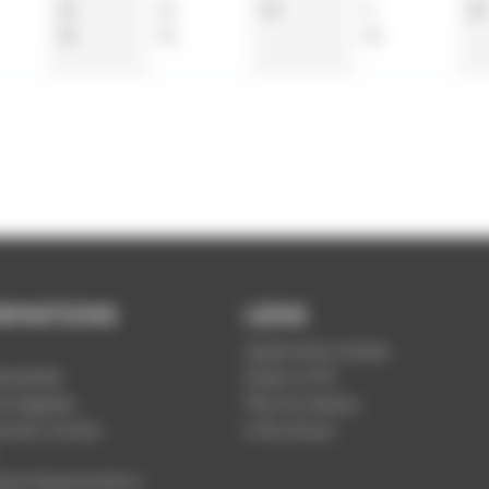
21
21
34
5
22
51
51
51
RMATIONS
LIENS
Application Soléa
ntialité
Payer un PV
s légales
Plan du réseau
ue de cookies
e-Boutique
nt d'exploitation