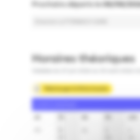
Prochains départs le
08/08/202
Direction LUTTERBACH GARE
Horaires théoriques
Valables du 27 juin 2026 au 30 août 2026 in
Télécharger la fiche horaire
Lundi à vendredi
6h
7h
8h
9h
10h
50
5
t
21
4
4
50
34
34