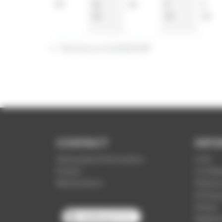
50
21
34
5
5
52
34
36
t : Terminus à KLEINDORF
CONTACT
INFO
Demande d'information
CGV
Emploi
Confide
Réclamation
Mention
Politiq
Presse
03 89 66 77 77
Règleme