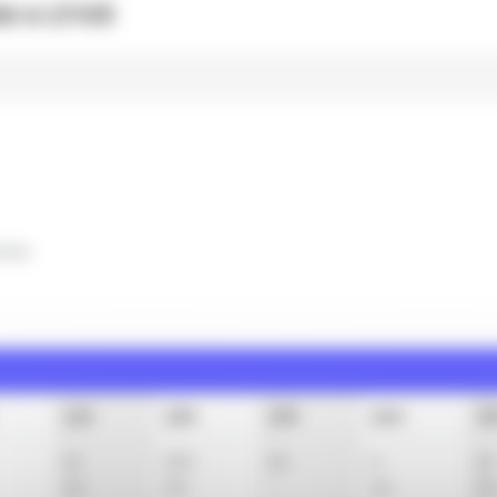
6 à 17:03
clus
11h
12h
13h
14h
1
4
t
20
t
34
4
4
t
34
50
34
3