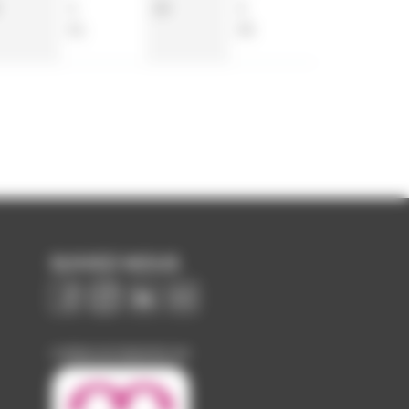
4
22
3
51
35
SUIVEZ-NOUS
Image