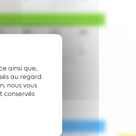
h
16h
17h
18h
3
20
4
50
34
ce ainsi que,
isés au regard
on, nous vous
nt conservés