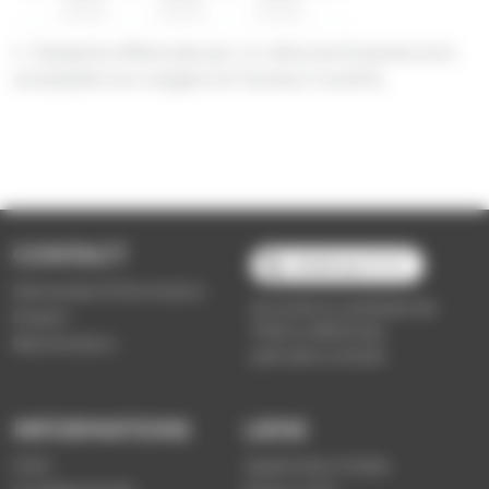
t : Desserte effectuée par un véhicule 8 places (non
accessible aux usagers en fauteuil roulant).
CONTACT
03 89 66 77 77
Demande d'information
du lundi au vendredi de
Emploi
7h30 à 18h00 (en
Réclamation
période scolaire)
INFORMATIONS
LIENS
CGV
Application Soléa