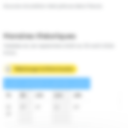
Aucune circulation n'est prévue dans l'heure.
Horaires théoriques
Valables du 1er septembre 2025 au 30 août 2026
inclus
Télécharger la fiche horaire
Lundi à vendredi en période scolaire
7h
8h
13h
14h
18h
22
37
19
11
20
29