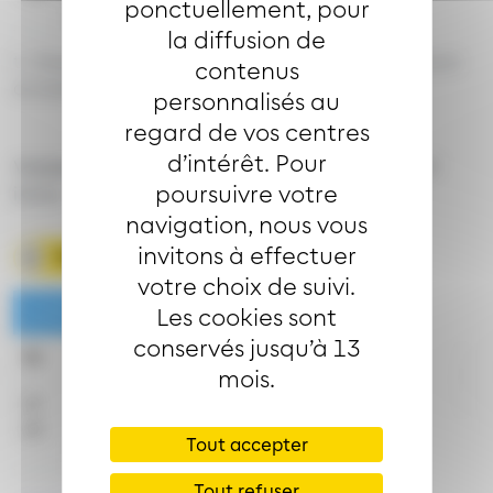
ponctuellement, pour
la diffusion de
t : Desserte effectuée par un véhicule 8 places (non
contenus
accessible aux usagers en fauteuil roulant).
personnalisés au
regard de vos centres
d’intérêt. Pour
Valables du 1er septembre 2026 au 29 août 2027
poursuivre votre
inclus
navigation, nous vous
invitons à effectuer
Télécharger la fiche horaire
votre choix de suivi.
Lundi à vendredi en période scolaire
Les cookies sont
conservés jusqu’à 13
7h
8h
13h
14h
18h
mois.
22
37
20
11
20
28
Tout accepter
Tout refuser