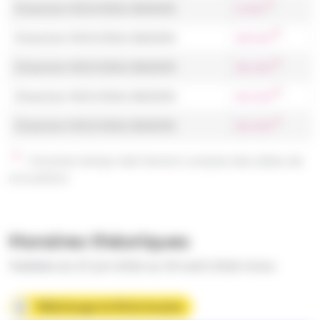
Direction NOUVEAU BASSIN
2 min
Direction NOUVEAU BASSIN
18 min
Direction NOUVEAU BASSIN
36 min
Direction NOUVEAU BASSIN
45 min
Direction NOUVEAU BASSIN
55 min
Horaires temps réel tenant compte des aléas de
circulation
Horaires théoriques
Valables du 27 juin 2026 au 30 août 2026 inclus
Télécharger la fiche horaire