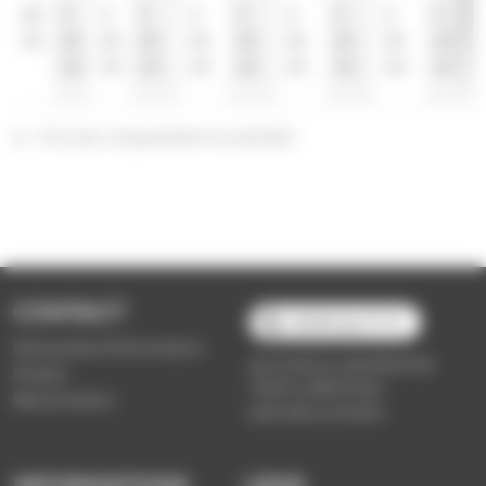
23
3
3
3
3
3
3
3
3
3
43
23
23
23
23
23
23
23
23
23
43
43
43
43
43
43
43
43
43
a : Circule uniquement le samedi
CONTACT
03 89 66 77 77
Demande d'information
du lundi au vendredi de
Emploi
7h30 à 18h00 (en
Réclamation
période scolaire)
INFORMATIONS
LIENS