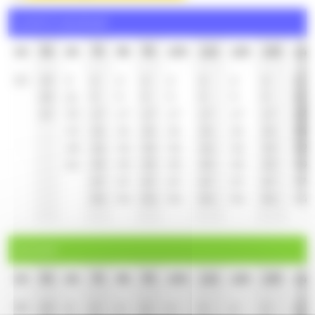
Lundi à vendredi
4h
5h
6h
7h
8h
9h
10h
11h
12h
13h
14h
50
10
3
2
2
2
2
2
2
2
2
29
21
9
9
9
9
9
9
9
9
47
30
17
17
17
17
17
17
17
17
40
24
24
24
24
24
24
24
24
48
32
32
32
32
32
32
32
32
55
39
39
39
39
39
39
39
39
47
47
47
47
47
47
47
47
54
54
54
54
54
54
54
54
Samedi
4h
5h
6h
7h
8h
9h
10h
11h
12h
13h
14h
50
10
3
2
2
2
2
2
2
2
2