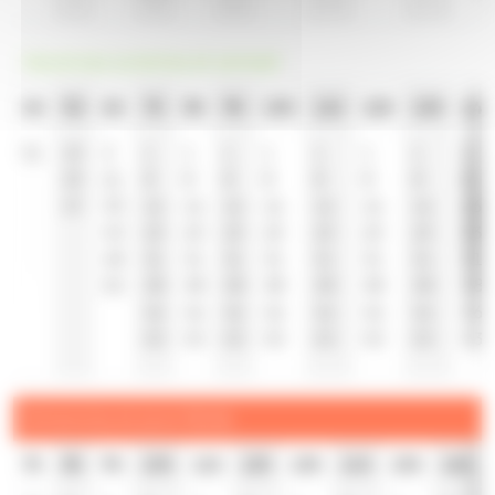
Vacances scolaires et samedi
4h
5h
6h
7h
8h
9h
10h
11h
12h
13h
14h
51
10
3
1
1
1
1
1
1
1
1
29
21
8
8
8
8
8
8
8
8
47
30
16
16
16
16
16
16
16
16
40
23
23
23
23
23
23
23
23
48
31
31
31
31
31
31
31
31
55
38
38
38
38
38
38
38
38
46
46
46
46
46
46
46
46
53
53
53
53
53
53
53
53
Dimanche et jours fériés
7h
8h
9h
10h
11h
12h
13h
14h
15h
16h