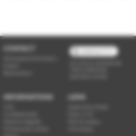
CONTACT
03 89 66 77 77
Demande d'information
du lundi au vendredi de
Emploi
7h30 à 18h00 (en
Réclamation
période scolaire)
INFORMATIONS
LIENS
CGV
Application Soléa
Confidentialité
Payer un PV
Mentions légales
Plan du réseau
Politique de cookies
e-Boutique
Presse