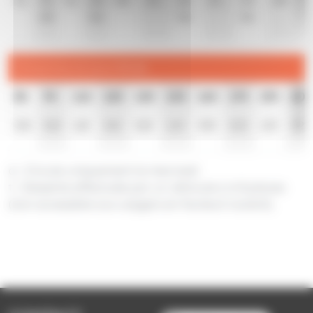
48
56
56
56
Dimanche et jours fériés
8h
9h
11h
12h
13h
15h
16h
17h
19h
20h
32
t
52
t
12
t
32
t
52
t
13
t
33
t
53
t
13
t
32
t
a : Circule uniquement le mercredi
t : Desserte effectuée par un véhicule 6 à 8 places
(non accessible aux usagers en fauteuil roulant).