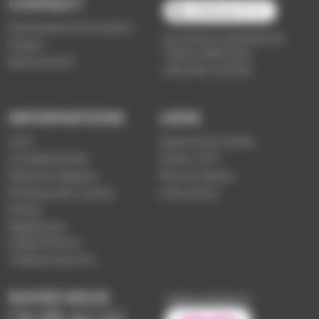
CONTACT
03 89 66 77 77
Demande d'information
du lundi au vendredi de
Emploi
7h30 à 18h00 (en
Réclamation
période scolaire)
INFORMATIONS
LIENS
CGV
Application Soléa
Confidentialité
Payer un PV
Mentions légales
Plan du réseau
Politique de cookies
e-Boutique
Presse
Règlement
d'exploitation
Vidéoprotection
SUIVEZ-NOUS
Image