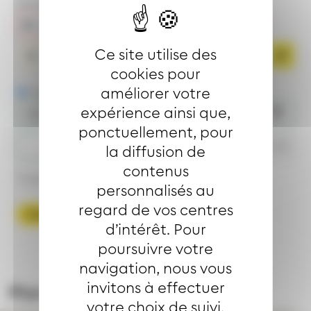
Arrivée :
Ce site utilise des
Arriver ici
cookies pour
améliorer votre
Partir le
Arriver le
expérience ainsi que,
ponctuellement, pour
h
mn
la diffusion de
contenus
Trajet accessible
personnalisés au
regard de vos centres
Calculer l'itinéraire
d’intérêt. Pour
poursuivre votre
navigation, nous vous
invitons à effectuer
Plan du quartier
votre choix de suivi.