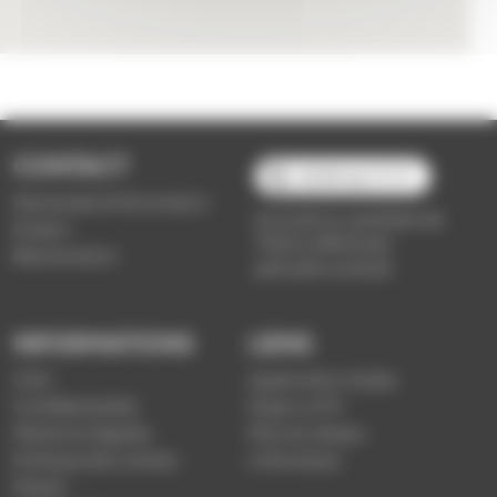
CONTACT
03 89 66 77 77
Demande d'information
du lundi au vendredi de
Emploi
7h30 à 18h00 (en
Réclamation
période scolaire)
INFORMATIONS
LIENS
CGV
Application Soléa
Confidentialité
Payer un PV
Mentions légales
Plan du réseau
Politique de cookies
e-Boutique
Presse