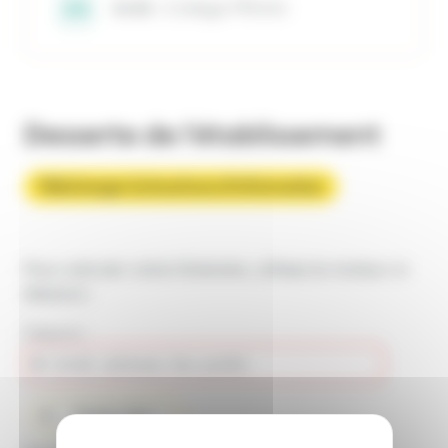
Arrêt :
Collège Pflimlin
Desserte de l'établissement
Télécharger la brochure d'information
Pour calculer votre itinéraire, utilisez le moteur ci-
dessous :
Départ :
Partir d'ici